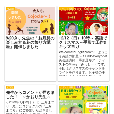
秋2021
イベント情報
9/20きぃ先生の「お月見の
12/12（日）10時～ 英語で
楽しみ方＆花の飾り方講
クリスマス～手形で工作&
座」開催しました
キッズヨガ
WelcometoEnglishroom! ようこ
そ英語の部屋へ！Helloeveryone!
英会話講師・手形足形アーティ
ストのMissy（みっしー）です。
今回はクリスマスのキャンドル
ライトを作ります。お子様の手
形でトナカイの絵を作り、紙...
未分類
イベント情報
先生からコメントが届きま
した！ ～かおり先生～
˗ˏˋ2023年1月22日（日）正月まつ
りˎˊ˗先日はコジョクルの『正月
まつり』にご参加いただきまし