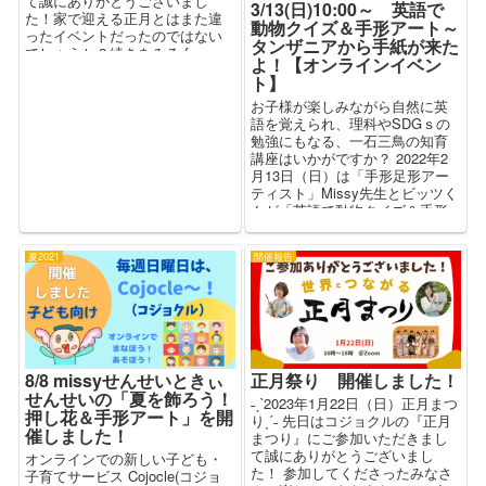
て誠にありがとうございまし
3/13(日)10:00～ 英語で
た！家で迎える正月とはまた違
動物クイズ＆手形アート～
ったイベントだったのではない
タンザニアから手紙が来た
でしょうか？続きをみる from
よ！【オンラインイベン
Cojocle（コジョ...
ト】
お子様が楽しみながら自然に英
語を覚えられ、理科やSDGｓの
勉強にもなる、一石三鳥の知育
講座はいかがですか？ 2022年2
月13日（日）は「手形足形アー
ティスト」Missy先生とビッツく
んが「英語で動物クイズ＆手形
アート～タンザニアから手紙
が...
夏2021
開催報告
8/8 missyせんせいときぃ
正月祭り 開催しました！
せんせいの「夏を飾ろう！
˗ˏˋ2023年1月22日（日）正月まつ
押し花＆手形アート」を開
りˎˊ˗ 先日はコジョクルの『正月
催しました！
まつり』にご参加いただきまし
て誠にありがとうございまし
オンラインでの新しい子ども・
た！ 参加してくださったみなさ
子育てサービス Cojocle(コジョ