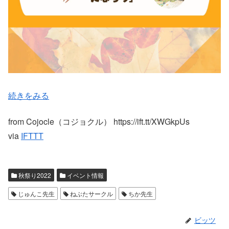
続きをみる
from Cojocle（コジョクル） https://ift.tt/XWGkpUs
via
IFTTT
秋祭り2022
イベント情報
じゅんこ先生
ねぶたサークル
ちか先生
ビッツ