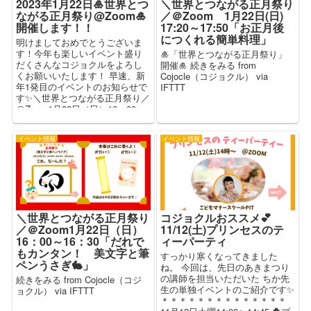
2023年1月22日🎍世界とつ
＼世界とつながる正月祭り
ながる正月祭り@Zoom🎍
／＠Zoom 1月22日(日)
開催します！！
17:20～17:50「お正月後
につくれる簡単料理」
明けましておめでとうございま
す！今年も楽しいイベント盛り
🎍「世界とつながる正月祭り」
だくさんなコジョクルをよろし
開催🎍 続きをみる from
くお願いいたします！ 早速、新
Cojocle（コジョクル） via
年1発目のイベントのお知らせで
IFTTT
す✨＼世界とつながる正月祭り／
＠Zoom1月22日（日）16：00～
18：...
イベント情報
イベント情報
＼世界とつながる正月祭り
コジョクルおススメ💕
／＠Zoom1月22日（日）
11/12(土)プリンセスのテ
16：00～16：30「だれで
ィーパーティ
もカンタン！ 美文字と筆
すっかり寒くなってきました
ペンうさぎ🐇」
ね。 今回は、先日のあきまつり
の講師を担当いただいた ちか先
続きをみる from Cojocle（コジ
生の単独イベントのご紹介です✨
ョクル） via IFTTT
＊＊＊＊＊＊＊＊＊＊＊＊＊＊