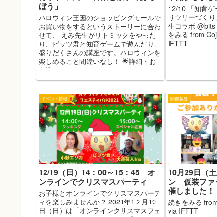
ぼう」
12/10 「知
りツリーづくり
ハロウィン王国のショッピングモールで
生コラボ @bits_
お買い物をするというストーリーに合わ
をみる from Co
せて、 えみ先生がリトミックをやった
IFTTT
り、ビッツ君と知育ゲームで遊んだり、
盛りだくさんの講座です。ハロウィンを
楽しめること間違いなし！ 🌟詳細・お
申込み...
イベント情報
開催報告
12/19（日）14：00～15：45 オ
10月29日（
ンラインでクリスマスパーティ
ン 仮装ファ
催しました！
お子様とオンラインでクリスマスパーテ
ィを楽しみませんか？ 2021年1２月19
続きをみる from
日（日）は「オンラインクリスマスフェ
via IFTTT