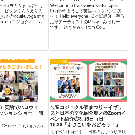
育ゲーム×ヨガ＆まつぼっく
Welcome to Halloween workshop in
」 ビッツくん＆えり先
English! ようこそ英語ハロウィン工房
kun @nouikuyoga 続き
へ！ Hello everyone! 英会話講師・手形
jocle（コジョクル） via
足形アーティストのMissy（みっしー）
です。 続きをみる from Co...
イベント情報
土）英語でハロウィ
＼🌸コジョクル春まつり～イギリ
ッションショー 開
スと日本の文化紹介🐰／@Zoomイ
ベント紹介②3月5日（日）
16:30「よさこいをおどろう！」
 Cojocle（コジョクル）
【イベント紹介】：日本のおまつり体験