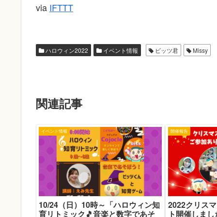
via
IFTTT
ハロウィン2022
イベント情報
ビッツ君
Missy
関連記事
イベント情報
開催報告
10/24（日）10時～「ハロウィン知
2022クリス
育リトミック🎵音楽と数字であそ
ト開催しまし