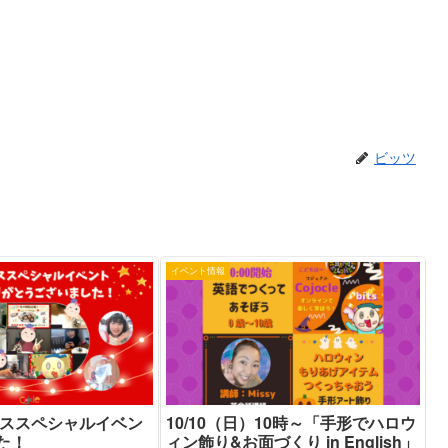
ビッツ
イベント情報
マススペシャルイベン
10/10（日）10時～「手形でハロウ
た！
ィン飾り&お面づくり in English」