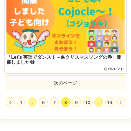
「Let’s 英語でダンス！～🎄クリスマスソングの巻」開
催しました😄
2021.12.11
次のページ
1
…
6
7
8
9
10
…
14