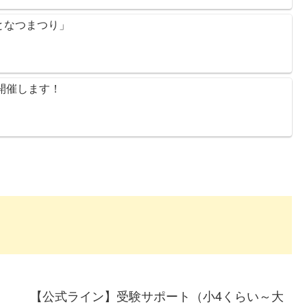
となつまつり」
り 開催します！
【公式ライン】受験サポート（小4くらい～大