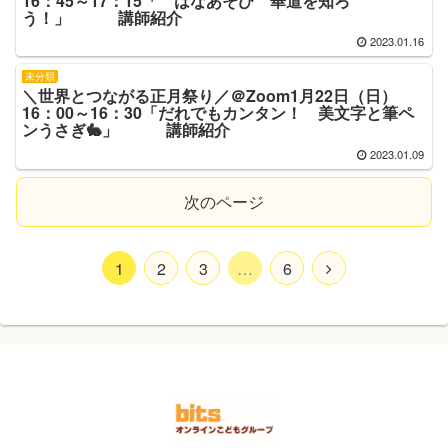
16：45～17：15「 はなあそび 華道を知ろ
う！」 講師紹介
2023.01.16
未分類
＼世界とつながる正月祭り／＠Zoom1月22日（日）
16：00～16：30「だれでもカンタン！ 美文字と筆ペ
ンうさぎ🐇」 講師紹介
2023.01.09
次のページ
1
2
3
…
6