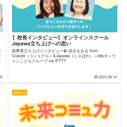
〖校長インタビュー〗オンラインスクール
Japawa立ち上げへの思い
が
新事業立ち上げインタビュー🎤 続きをみる from
が
Cojocle（コジョクル）&Japawa（じゃぱわ）～bitsオンラ
化
インこどもグループ via IFTTT
18
2023.08.14
お知らせ