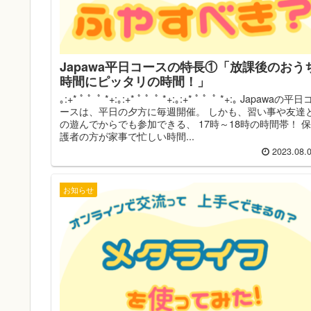
Japawa平日コースの特長①「放課後のおう
時間にピッタリの時間！」
｡:+* ﾟ ゜ﾟ *+:｡:+* ﾟ ゜ﾟ *+:｡:+* ﾟ ゜ﾟ *+:｡ Japawaの平日
ースは、平日の夕方に毎週開催。 しかも、習い事や友達
の遊んでからでも参加できる、 17時～18時の時間帯！ 保
護者の方が家事で忙しい時間...
2023.08.
お知らせ