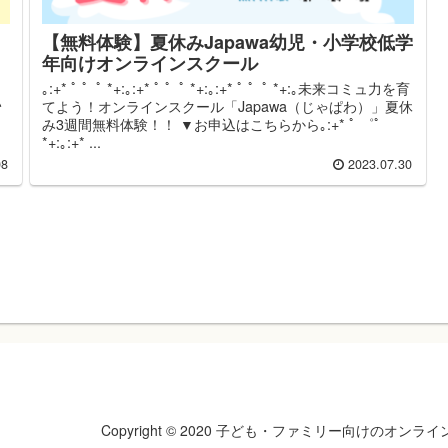
【無料体験】夏休みJapawa幼児・小学校低学
年向けオンラインスクール
｡:+* ﾟ ゜ﾟ *+:｡:+* ﾟ ゜ﾟ *+:｡:+* ﾟ ゜ﾟ *+:｡未来コミュ力を育
い
てよう！オンラインスクール「Japawa（じゃぱわ）」夏休
み3週間無料体験！！ ▼お申込はこちらから｡:+* ﾟ ゜ﾟ
*+:｡:+* ...
08
2023.07.30
Copyright © 2020 子ども・ファミリー向けのオンラインコミ