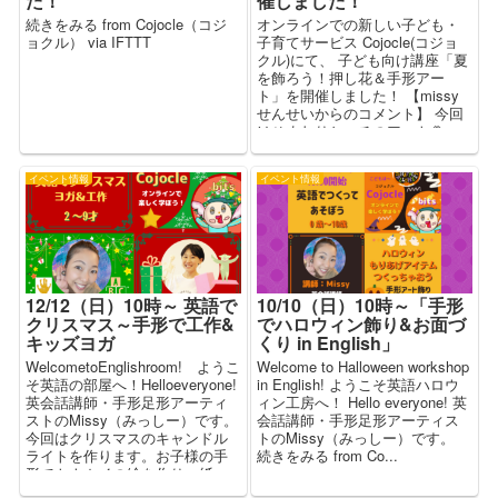
た！
催しました！
続きをみる from Cojocle（コジ
オンラインでの新しい子ども・
ョクル） via IFTTT
子育てサービス Cojocle(コジョ
クル)にて、 子ども向け講座「夏
を飾ろう！押し花＆手形アー
ト」を開催しました！ 【missy
せんせいからのコメント】 今回
はひまわりとハチのアート🌻
&#x1...
イベント情報
イベント情報
12/12（日）10時～ 英語で
10/10（日）10時～「手形
クリスマス～手形で工作&
でハロウィン飾り&お面づ
キッズヨガ
くり in English」
WelcometoEnglishroom! ようこ
Welcome to Halloween workshop
そ英語の部屋へ！Helloeveryone!
in English! ようこそ英語ハロウ
英会話講師・手形足形アーティ
ィン工房へ！ Hello everyone! 英
ストのMissy（みっしー）です。
会話講師・手形足形アーティス
今回はクリスマスのキャンドル
トのMissy（みっしー）です。
ライトを作ります。お子様の手
続きをみる from Co...
形でトナカイの絵を作り、紙...