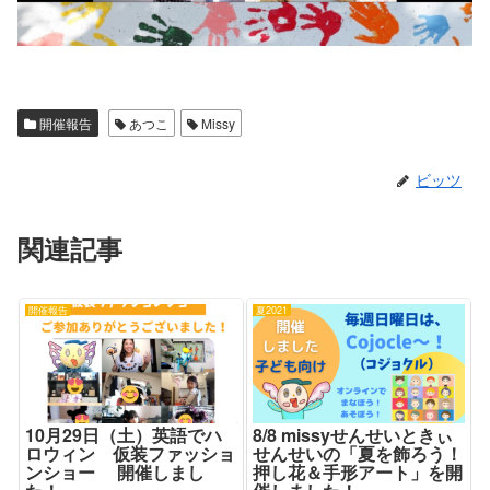
開催報告
あつこ
Missy
ビッツ
関連記事
開催報告
夏2021
10月29日（土）英語でハ
8/8 missyせんせいときぃ
ロウィン 仮装ファッショ
せんせいの「夏を飾ろう！
ンショー 開催しまし
押し花＆手形アート」を開