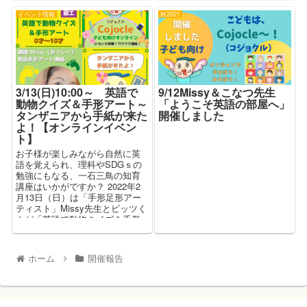
イベント情報
秋2021
3/13(日)10:00～ 英語で
9/12Missy＆こなつ先生
動物クイズ＆手形アート～
「ようこそ英語の部屋へ」
タンザニアから手紙が来た
開催しました
よ！【オンラインイベン
ト】
お子様が楽しみながら自然に英
語を覚えられ、理科やSDGｓの
勉強にもなる、一石三鳥の知育
講座はいかがですか？ 2022年2
月13日（日）は「手形足形アー
ティスト」Missy先生とビッツく
んが「英語で動物クイズ＆手形
アート～タンザニアから手紙
が...
ホーム
開催報告