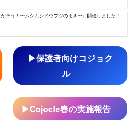
をさがそう！〜ムシムシドウブツのまき〜』開催しました！
▶
保護者向けコジョク
ル
▶
Cojocle
春の実施報告