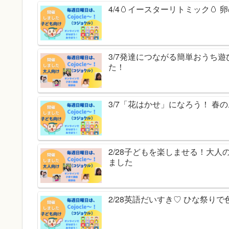
4/4🥚イースターリトミック
3/7発達につながる簡単おうち
た！
3/7「花はかせ」になろう！ 
2/28子どもを楽しませる！大人
ました
2/28英語だいすき♡ ひな祭り