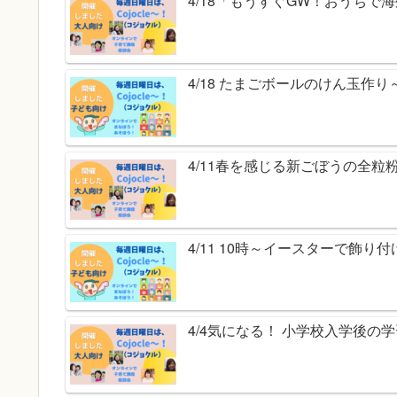
4/18「もうすぐGW！おうちで
4/18 たまごボールのけん玉作
4/11春を感じる新ごぼうの全粒
4/11 10時～イースターで飾
4/4気になる！ 小学校入学後