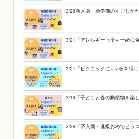
3/28新入園・新学期のすごし
3/21「アレルギーっ子も一緒
3/21「ピクニックにも♪春を
3/14「子どもと春の動植物を
3/28「卒入園・進級おめでと