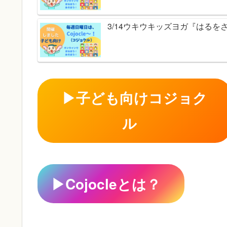
3/14ウキウキッズヨガ『はる
▶
子ども向けコジョク
ル
▶
Cojocleとは？